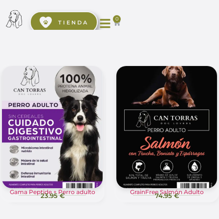
0
TIENDA
Gama Peptide + Perro adulto
GrainFree Salmón Adulto
23.95 €
74.95 €