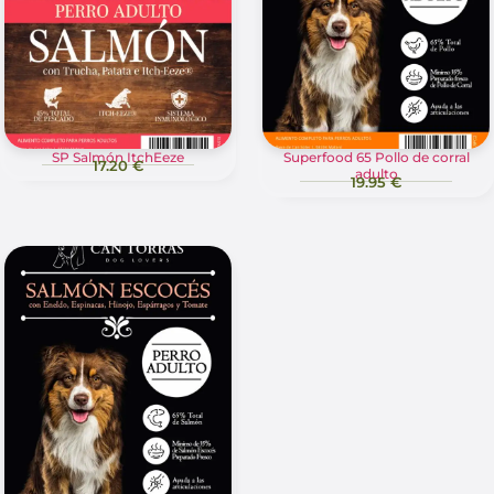
SP Salmón ItchEeze
Superfood 65 Pollo de corral
17.20 €
adulto
19.95 €