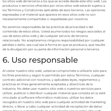
los sitios web de terceros a los que se accede desde este sitio web. Los
productos o servicios ofrecidos por otros sitios web estarán sujetos a
los Términos y Condiciones aplicables de esos terceros. Las opiniones
expresadas o el material que aparece en esos sitios web no son
necesariamente compartidas o respaldadas por nosotros.
No seremos responsables de las prácticas de privacidad o del
contenido de estos sitios. Usted asume todos los riesgos asociados al
uso de estos sitios web y de cualquier servicio de terceros
relacionado. No aceptaremos ninguna responsabilidad por cualquier
pérdida o daño, sea cual sea la forma en que se produzca, que resulte
de la divulgación por su parte de información personal a terceros.
6. Uso responsable
Al visitar nuestro sitio web, usted se compromete a utilizarlo sólo para
los fines previstos y según lo permitido por estos Términos, cualquier
contrato adicional con nosotros, y aplicables leyes, reglamentos y
prácticas en línea generalmente aceptadas y directrices de la
industria. No debe usar nuestro sitio web o nuestros servicios para
utilizar, publicar o distribuir cualquier material que consista en (o esté
vinculado a) software informático malicioso; utilizar los datos
recogidos en nuestro sitio web para cualquier actividad de marketing
directo, o llevar a cabo cualquier actividad de recopilación de datos
sistemática o automatizada en o en relación con nuestro sitio web.