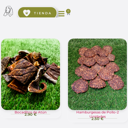
0
TIENDA
Bocaditos de Atún
Hamburgesas de Pollo-2
2.90 €
Unidades
2.50 €