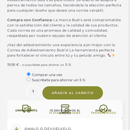
perros de todos los tamaños, haciéndola la elección perfecta
para cualquier dueño que desee una correa versátil.
Compra con Confianza:
La marca Bub’s está comprometida
con la satisfacción del cliente y la calidad de sus productos.
Cada correa es una promesa de calidad y comodidad,
respaldada por nuestro equipo de atención al cliente.
¡Haz del adiestramiento una experiencia aún mejor con la
Correa de Adiestramiento Bub’s! La herramienta perfecta
para fortalecer el vínculo entre tú y tu peludo amigo.
19,95
€
5 %
-
o suscríbete para ahorrar un
Comprar una vez
Suscríbete para ahorrar un
5 %
AÑADIR AL CARRITO
SIN COSTES
LIBRE DE
ENVÍO GRATIS
TE DEVOLVEMOS EL
GMO FREE
15 DIAS DE PRUEBA
TRANSGÉNICOS
DINERO
ÁMALO O DEVUÉLVELO