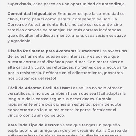
supervisada, cada paseo es una oportunidad de aprendizaje.
Comodidad Inigualable:
Entendemos que la comodidad es
clave, tanto para ti como para tu compañero peludo. La
Correa de Adiestramiento Bub’s no solo es resistente, sino
también cómoda de manejar. No más correas incómodas
que dificulten el adiestramiento; ahora, cada sesión es suave
y agradable.
Diseño Resistente para Aventuras Duraderas:
Las aventuras
del adiestramiento pueden ser intensas, y es por eso que
nuestra correa está diseñada para durar. Con materiales de
alta calidad y costuras reforzadas, no tienes que preocuparte
por la resistencia. Enfócate en el adiestramiento, ¡nosotros
nos ocupamos del resto!
Fácil de Adaptar, Fácil de Usar:
Las anillas no solo ofrecen
versatilidad, sino que también hacen que sea fácil adaptar la
longitud de la correa según tus necesidades. Cambia
rápidamente entre posiciones sin esfuerzo, permitiéndote
concentrarte en lo que realmente importa: fortalecer el
vínculo con tu amigo peludo.
Para Todo Tipo de Perros:
Ya sea que tengas un pequeño
explorador o un amigo grande y en crecimiento, la Correa de
Adiestramiento Bub’s es para todos. Su diseño se adapta a