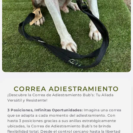
CORREA ADIESTRAMIENTO
¡Descubre la Correa de Adiestramiento Bub’s: Tu Aliada
Versátil y Resistente!
3 Posiciones, Infinitas Oportunidades:
Imagina una correa
que se adapta a cada momento del adiestramiento. Con
hasta 3 posiciones gracias a sus anillas estratégicamente
ubicadas, la Correa de Adiestramiento Bub’s te brinda
flexibilidad total. Desde el control cercano hasta la libertad